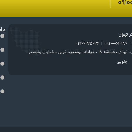
0910
دا
ر تهران
02166265626
|
09100061387
:
تهران ، منطقه 18 ، خیابام ابوسعید غربی ، خیابان ولیعصر
جنوبی