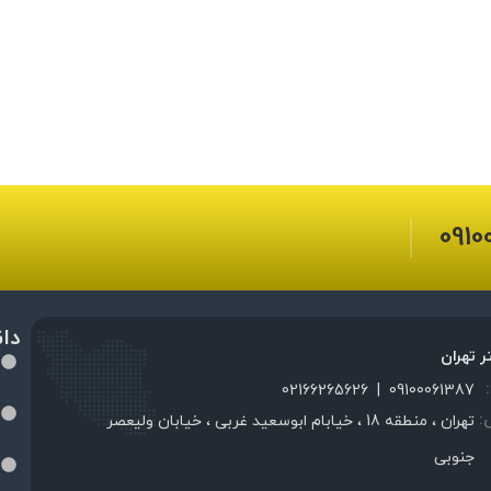
0910
دا
ر تهران
02166265626
|
09100061387
:
تهران ، منطقه 18 ، خیابام ابوسعید غربی ، خیابان ولیعصر
جنوبی