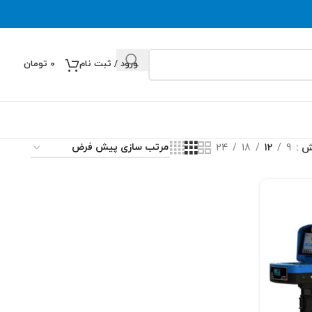
ورود / ثبت نام
0
تومان
یش
9
12
18
24