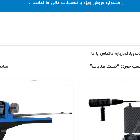
از جشنواره فروش ویژه با تخفیفات عالی جا نمانید...
اب
وبلاگ
درباره ما
تماس با ما
سب خورده “تست طلایاب”
نما