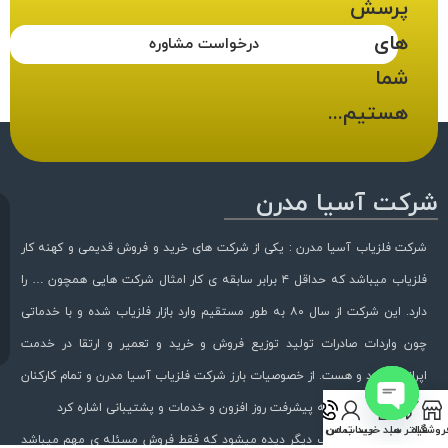
پرسش
های
درخواست مشاوره
شما
هستیم...
شرکت آسیا مدرن
شرکت فلزیاب آسیا مدرن : یکی از شرکت های خرید و فروش قدیمی و کهنه کار
فلزیاب میباشد که حداقل ۴ برابر سابقه ی کار امثال شرکت هایی همچون … را
دارد. این شرکت از سال ۸۰ به طور مستقیم وارد بازار فلزیاب شده و با خدماتی
چون واردات صادرات تولید توزیع فروش و خرید و تعمیر و ارتقا در خدمت
اپراتوران بود و هست. از خصوصیات بارز شرکت فلزیاب آسیا مدرن و تمام کارکنان
این شرکت میتوان به پیشرفت روز افزون و خدمات و پشتیبانی اشاره کرد
Open chaty
روشگاه
فیلتر ها
سبد خرید
حساب من
تماس با ما
در شرکت های فلزیاب دیگر دیده میشود که فقط فروش مسئله ی مهم میباشد