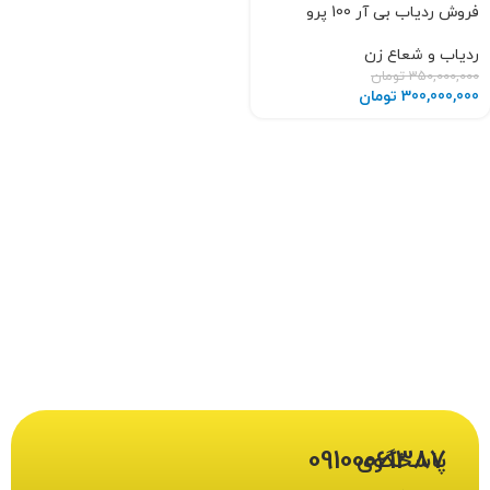
فروش ردیاب بی آر 100 پرو
ردیاب و شعاع زن
350,000,000
تومان
300,000,000
تومان
09100061387
پاسخگوی