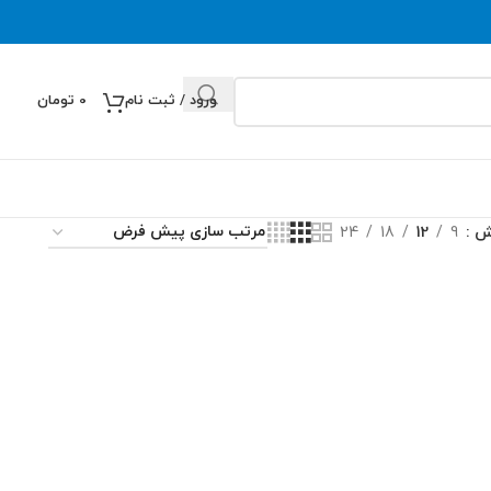
ورود / ثبت نام
0
تومان
یش
9
12
18
24