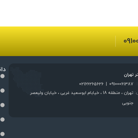
0910
دا
ر تهران
02166265626
|
09100061387
:
تهران ، منطقه 18 ، خیابام ابوسعید غربی ، خیابان ولیعصر
جنوبی