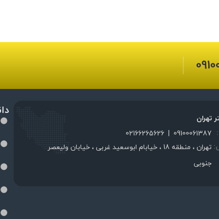
0910
دا
ر تهران
02166265626
|
09100061387
:
تهران ، منطقه 18 ، خیابام ابوسعید غربی ، خیابان ولیعصر
جنوبی