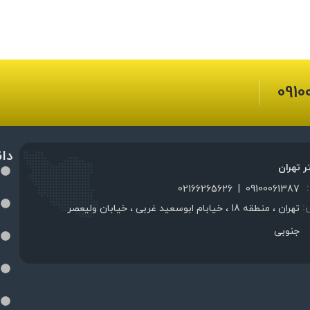
0910
دا
ر تهران
02166265626
|
09100061387
:
تهران ، منطقه 18 ، خیابام ابوسعید غربی ، خیابان ولیعصر
جنوبی