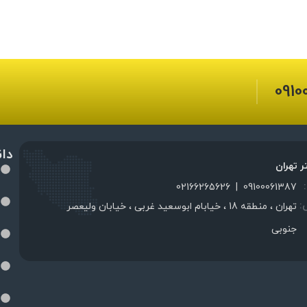
0910
دا
ر تهران
02166265626
|
09100061387
:
تهران ، منطقه 18 ، خیابام ابوسعید غربی ، خیابان ولیعصر
جنوبی