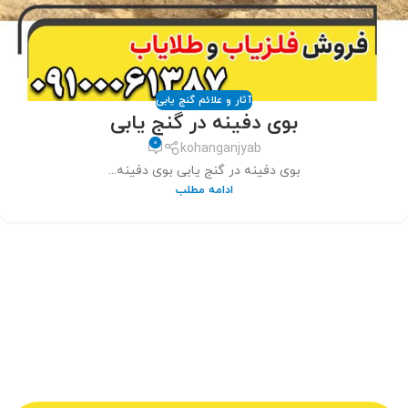
آثار و علائم گنج یابی
بوی دفینه در گنج یابی
0
kohanganjyab
بوی دفینه در گنج یابی بوی دفینه...
ادامه مطلب