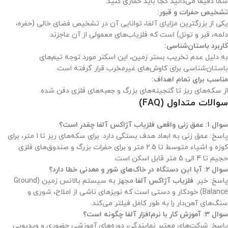
شما دقیقاً می‌دانید کجا باید حفاری کنید.
تشخیص حفرات و قبور:
یکی از بزرگترین مزایای آلفا، توانایی آن در تشخیص فضای خالی (حفره،
دلمه، قبر و تونل) است که فلزیاب‌های معمولی از آن عاجزند.
کاربرد باستان‌شناسی:
به دلیل عدم تخریب بستر زمین، این اسکنر مورد توجه تیم‌های
باستان‌شناسی برای کاوش‌های غیرمخرب قرار گرفته است.
مناسب برای تمام اهداف:
از سکه‌های ریز تا گنجینه‌های بزرگ و جعبه‌های فلزی دفن شده.
سوالات متداول (FAQ)
سوال 1: عمق زنی واقعی فلزیاب آژاکس آلفا چقدر است؟
پاسخ: عمق زنی به ابعاد هدف بستگی دارد. برای سکه‌های ریز تا 1 متر، برای
کوزه و اشیاء متوسط تا 2.5 متر و برای حفرات بزرگ و صندوق‌های فلزی
حجیم تا 4 الی 5 متر قابل اسکن است.
سوال 2: آیا این دستگاه در خاک‌های شور و معدنی خطا دارد؟
پاسخ: خیر.
فلزیاب آژاکس آلفا
مجهز به سیستم بالانس زمین (Ground
Balance) خودکار و دستی است که نویزهای ناشی از املاح، شوری و
سنگ‌های آهن‌دار را به طور کامل فیلتر می‌کند.
سوال 3: آموزش کار با نرم‌افزار آلفا چگونه است؟
پاسخ: شرکت‌های معتبر نمایندگی، دوره‌های آموزشی حضوری و ویدیویی