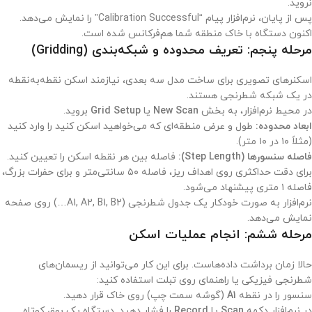
نروید.
پس از پایان، نرم‌افزار پیام “Calibration Successful” را نمایش می‌دهد.
اکنون دستگاه با خاک منطقه شما هم‌فرکانس شده است.
مرحله پنجم: تعریف محدوده و شبکه‌بندی (Gridding)
اسکنرهای تصویری برای ساخت مدل سه بعدی، نیازمند اسکن نقطه‌به‌نقطه
در یک شبکه شطرنجی هستند.
در محیط نرم‌افزار، به بخش
New Scan
یا
Grid Setup
بروید.
ابعاد محدوده:
طول و عرض منطقه‌ای که می‌خواهید اسکن کنید را وارد کنید
(مثلاً ۱۰ در ۱۰ متر).
فاصله سنسورها (Step Length):
فاصله بین هر نقطه اسکن را تعیین کنید.
برای دقت حداکثری روی اهداف ریز، فاصله ۵۰ سانتی‌متر و برای حفرات بزرگ،
فاصله ۱ متری پیشنهاد می‌شود.
نرم‌افزار به صورت خودکار یک جدول شطرنجی (A1, A2, B1, B2…) روی صفحه
نمایش می‌دهد.
مرحله ششم: انجام عملیات اسکن
حالا زمان برداشت داده‌هاست. برای این کار می‌توانید از ریسمان‌های
شطرنجی فیزیکی یا راهنمای روی تبلت استفاده کنید:
سنسور را در نقطه
A1
(گوشه سمت چپ) روی خاک قرار دهید.
در نرم‌افزار دکمه
Scan
یا
Record
را فشار دهید. دستگاه یک بوق کوتاه