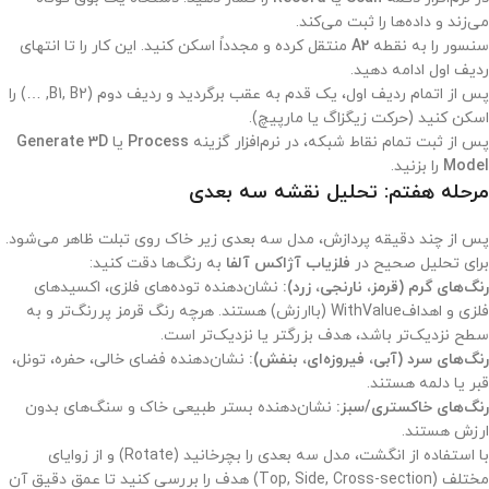
می‌زند و داده‌ها را ثبت می‌کند.
سنسور را به نقطه
A2
منتقل کرده و مجدداً اسکن کنید. این کار را تا انتهای
ردیف اول ادامه دهید.
پس از اتمام ردیف اول، یک قدم به عقب برگردید و ردیف دوم (B1, B2, …) را
اسکن کنید (حرکت زیگزاگ یا مارپیچ).
پس از ثبت تمام نقاط شبکه، در نرم‌افزار گزینه
Process
یا
Generate 3D
Model
را بزنید.
مرحله هفتم: تحلیل نقشه سه بعدی
پس از چند دقیقه پردازش، مدل سه بعدی زیر خاک روی تبلت ظاهر می‌شود.
برای تحلیل صحیح در
فلزیاب آژاکس آلفا
به رنگ‌ها دقت کنید:
رنگ‌های گرم (قرمز، نارنجی، زرد):
نشان‌دهنده توده‌های فلزی، اکسیدهای
فلزی و اهدافWithValue (باارزش) هستند. هرچه رنگ قرمز پررنگ‌تر و به
سطح نزدیک‌تر باشد، هدف بزرگتر یا نزدیک‌تر است.
رنگ‌های سرد (آبی، فیروزه‌ای، بنفش):
نشان‌دهنده فضای خالی، حفره، تونل،
قبر یا دلمه هستند.
رنگ‌های خاکستری/سبز:
نشان‌دهنده بستر طبیعی خاک و سنگ‌های بدون
ارزش هستند.
با استفاده از انگشت، مدل سه بعدی را بچرخانید (Rotate) و از زوایای
مختلف (Top, Side, Cross-section) هدف را بررسی کنید تا عمق دقیق آن