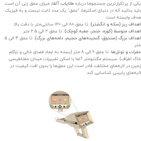
یکی از پرتکرارترین جستجوها درباره
طلایاب آلفا
، میزان عمق زنی آن است.
باید بدانید که در دنیای اسکنرها، “عمق” یک عدد ثابت نیست و به فیزیک
هدف وابسته است.
اهداف ریز (سکه و انگشتر):
تا عمق 80 الی 120 سانتی‌متر با دقت بالا.
اهداف متوسط (کوزه، خنجر، جعبه کوچک):
تا عمق 2 الی 2.5 متر.
اهداف بزرگ (صندوق، گنجینه‌های حجیم، دلمه‌های بزرگ):
تا عمق 4 الی 5
متر.
حفرات و تونل‌ها:
تا عمق 6 الی 8 متر (بسته به ابعاد فضای خالی و تراکم
خاک اطراف). سیستم مگنتومتر آلفا با اسکن تغییرات میدان مغناطیسی
زمین در لایه‌های مختلف، قادر است این عمق‌ها را بدون افت کیفیت در
لایه‌های پایینی شناسایی کند.