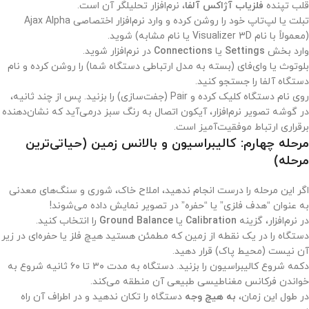
قلب تپنده
فلزیاب آژاکس آلفا
، نرم‌افزار تحلیلگر آن است.
تبلت یا لپ‌تاپ خود را روشن کرده و وارد نرم‌افزار اختصاصی Ajax Alpha
(معمولاً با نام Visualizer 3D یا نام مشابه) شوید.
وارد بخش
Settings
یا
Connections
در نرم‌افزار شوید.
بلوتوث یا وای‌فای (بسته به مدل ارتباطی دستگاه شما) را روشن کرده و نام
دستگاه آلفا را جستجو کنید.
روی نام دستگاه کلیک کرده و Pair (جفت‌سازی) را بزنید. پس از چند ثانیه،
در گوشه تصویر نرم‌افزار، آیکون اتصال به رنگ سبز درمی‌آید که نشان‌دهنده
برقراری ارتباط موفقیت‌آمیز است.
مرحله چهارم: کالیبراسیون و بالانس زمین (حیاتی‌ترین
مرحله)
اگر این مرحله را درست انجام ندهید، املاح خاک، شوری و سنگ‌های معدنی
به عنوان “هدف فلزی” یا “حفره” در تصویر نمایش داده می‌شوند!
در نرم‌افزار، گزینه
Calibration
یا
Ground Balance
را انتخاب کنید.
دستگاه را در یک نقطه از زمین که مطمئن هستید هیچ فلز یا حفره‌ای در زیر
آن نیست (محیط پاک) قرار دهید.
دکمه شروع کالیبراسیون را بزنید. دستگاه به مدت ۳۰ تا ۶۰ ثانیه شروع به
خواندن فرکانس مغناطیسی طبیعی آن منطقه می‌کند.
در طول این زمان،
به هیچ وجه
دستگاه را تکان ندهید و در اطراف آن راه