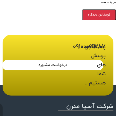
می‌نویسم.
09100061387
پاسخگوی
پرسش
های
درخواست مشاوره
شما
هستیم...
شرکت آسیا مدرن