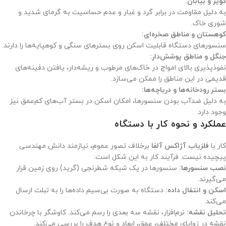
کویر و بیابان:
به دلیل مقاومت در برابر گرد و غبار و عدم حساسیت به گرمای شدید و
شوری خاک.
کوهستان و مناطق صخره‌ای:
سنسورهای دستگاه قابلیت اسکن روی بسترهای سنگی و کوهپایه‌ها را دارند.
جنگل و مناطق پوشش‌دار:
نفوذپذیری بالای امواج در خاک‌های مرطوب و ریشه‌دار، یافتن دفینه‌های
قدیمی در این مناطق را ممکن می‌سازد.
بستر رودخانه‌ها و دریاچه‌ها:
به دلیل ضدآب بودن سنسورها، امکان اسکن در بستر آب‌های کم‌عمق نیز
وجود دارد.
عملکرد و نحوه کار با دستگاه
کار با
فلزیاب آژاکس آلفا
برخلاف تصور عموم، نیازمند دانش مهندسی
پیچیده نیست. فرآیند کار به این شکل است:
نصب سنسورها:
سنسورها در یک شبکه شطرنجی (گرید) روی زمین قرار
می‌گیرند.
اسکن و انتقال داده:
دستگاه به صورت بی‌سیم داده‌ها را به تبلت ارسال
می‌کند.
تحلیل نقشه:
نرم‌افزار، نقشه سه بعدی را رسم می‌کند. کاوشگر با چرخاندن
نقشه در زوایای مختلف، عمق، ابعاد و نوع هدف را بررسی می‌کند.