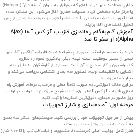
حفاری هدفمند:
تنها در نقطه‌ای که نرم‌افزار به عنوان “نقطه داغ” (Hotspot)
یا مرکز حفره مشخص کرده، عملیات حفاری آغاز می‌شود. این عملکرد ساده
اما دقیق، باعث شده تا حتی افراد نیمه‌حرفه‌ای نیز بتوانند به راحتی از پس
تحلیل نقشه‌های آلفا برآیند.
آموزش گام‌به‌گام راه‌اندازی فلزیاب آژاکس آلفا (Ajax
Alpha)؛ از صفر تا صد
خرید یک سیستم اسکنر تصویری پیشرفته مانند
فلزیاب آژاکس آلفا
تنها
نیمی از مسیر موفقیت است؛ نیمه دیگر، یادگیری نحوه راه‌اندازی،
کالیبراسیون و کار صحیح با آن است. بسیاری از کاوشگران به دلیل عدم
آشنایی با تنظیمات اولیه، تصاویر سه بعدی اشتباهی دریافت می‌کنند و
دچار خطا می‌شوند.
در این مقاله آموزشی، به صورت کاملاً عملی و مرحله‌به‌مرحله،
آموزش راه
اندازی فلزیاب آژاکس آلفا
را برای شما تشریح می‌کنیم تا بتوانید در اولین
روز حضور در میدان، دقیق‌ترین اسکن‌ها را ثبت کنید.
مرحله اول: آماده‌سازی و شارژ تجهیزات
پیش از هر چیز، تجهیزات خود را بررسی کنید. سیستم‌های اسکنر سه بعدی
به شدت به نوسان ولتاژ حساس هستند.
شارژ کامل:
یونیت اصلی (فرستنده)، سنسورها و تبلت/لپ‌تاپ را تا ۱۰۰٪ شارژ