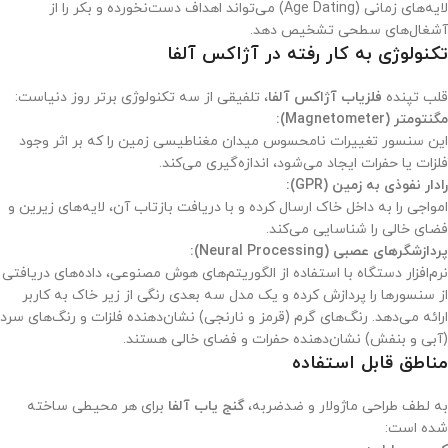
لایه‌های زمانی (Age Dating) می‌تواند اهداف دست‌نخورده و بکر را از
آشغال‌های سطحی تشخیص دهد.
تکنولوژی به کار رفته در آژاکس آلفا
قلب تپنده
فلزیاب آژاکس آلفا
، تلفیقی از سه تکنولوژی برتر روز دنیاست:
مگنتومتر (Magnetometer):
این سنسور تغییرات نامحسوس میدان مغناطیسی زمین را که بر اثر وجود
فلزات یا حفرات ایجاد می‌شود، اندازه‌گیری می‌کند.
رادار نفوذی به زمین (GPR):
امواجی را به داخل خاک ارسال کرده و با دریافت بازتاب آن، لایه‌های زیرین و
فضای خالی را شناسایی می‌کند.
پردازشگرهای عصبی (Neural Processing):
نرم‌افزار دستگاه با استفاده از الگوریتم‌های هوش مصنوعی، داده‌های دریافتی
از سنسورها را پردازش کرده و یک مدل سه بعدی رنگی از زیر خاک به کاربر
ارائه می‌دهد. رنگ‌های گرم (قرمز و نارنجی) نشان‌دهنده فلزات و رنگ‌های سرد
(آبی و بنفش) نشان‌دهنده حفرات و فضای خالی هستند.
مناطق قابل استفاده
به لطف طراحی ماژولار و ضدضربه،
گنج یاب آلفا
برای هر محیطی ساخته
شده است: