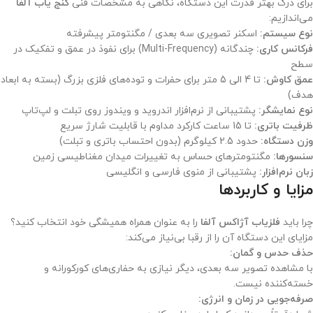
برای درک بهتر قدرت این دستگاه، نگاهی به مشخصات فنی
گنج یاب آلفا
می‌اندازیم:
نوع سیستم:
اسکنر تصویری سه بعدی / مگنتومتر پیشرفته
فرکانس کاری:
چندگانه (Multi-Frequency) برای نفوذ در عمق و تفکیک در
سطح
عمق کاوش:
تا 4 الی 5 متر برای حفرات و توده‌های فلزی بزرگ (بسته به ابعاد
هدف)
نوع نمایشگر:
پشتیبانی از نرم‌افزار اندروید و ویندوز روی تبلت و لپ‌تاپ
ظرفیت باتری:
تا 15 ساعت کارکرد مداوم با قابلیت شارژ سریع
وزن دستگاه:
حدود 2.5 کیلوگرم (بدون احتساب باتری و تبلت)
سنسورها:
مگنتومترهای حساس به تغییرات میدان مغناطیسی زمین
زبان نرم‌افزار:
پشتیبانی از منوی فارسی و انگلیسی
مزایا و کاربردها
چرا باید
فلزیاب آژاکس آلفا
را به عنوان همراه همیشگی خود انتخاب کنید؟
مزایای این دستگاه آن را از رقبا بی‌نیاز می‌کند:
حذف حدس و گمان:
با مشاهده تصویر سه بعدی، دیگر نیازی به حفاری‌های کورکورانه و
خسته‌کننده نیست.
صرفه‌جویی در زمان و انرژی: