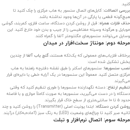
کنید.
بررسی اتصالات:
کابل‌های اتصال سنسور به هاب مرکزی را چک کنید تا
هیچ‌گونه قطعی یا پارگی در آن‌ها وجود نداشته باشد.
حذف فلزات همراه:
قبل از روشن کردن دستگاه، ساعت فلزی، کمربند، گوشی
موبایل و هرگونه وسیله مغناطیسی را از جیب و بدن خود خارج کنید. این
وسایل می‌توانند سنسورهای مگنتومتر آلفا را گمراه کنند.
مرحله دوم: مونتاژ سخت‌افزار در میدان
برخلاف فلزیاب‌های معمولی که یک‌تکه هستند،
گنج یاب آلفا
از چندین
بخش تشکیل شده است:
نصب سنسورها:
سنسورهای اسکنر را طبق نقشه دفترچه راهنما به هاب
مرکزی متصل کنید. معمولاً این سنسورها در یک آرایه خطی یا دایره‌ای قرار
می‌گیرند.
تنظیم ارتفاع:
دسته نگهدارنده سنسورها را طوری تنظیم کنید که وقتی
دستگاه را در دست می‌گیرید، سنسورها به صورت کاملاً موازی و با فاصله
حدود ۵ تا ۱۰ سانتی‌متری از سطح خاک قرار بگیرند.
روشن کردن دستگاه:
ابتدا یونیت اصلی (Transmitter) را روشن کنید و چند
ثانیه صبر کنید تا چراغ‌های وضعیت (LED) به رنگ سبز (آماده‌به‌کار) درآیند.
مرحله سوم: اتصال نرم‌افزار و تبلت