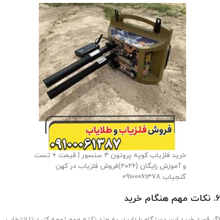
خرید فلزیاب کوپه پروتون ۴ سنسور | قیمت + تست
و آموزش رایگان (۲۰۲۶)فروش فلزیاب در کهن
گنجیاب 09100061378
6. نکات مهم هنگام خرید
اگر قصد خرید این دستگاه را دارید، به چند نکته مهم توجه کنید تا انتخاب