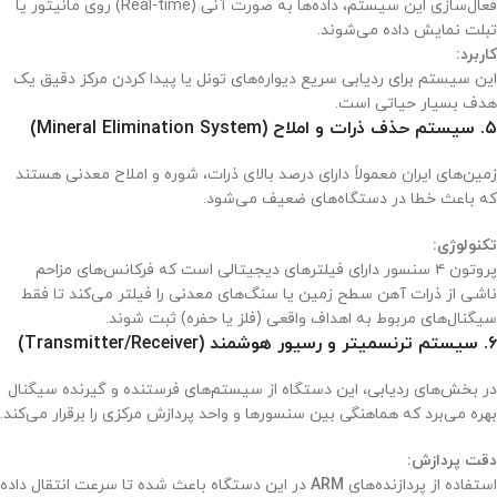
فعال‌سازی این سیستم، داده‌ها به صورت آنی (Real-time) روی مانیتور یا
تبلت نمایش داده می‌شوند.
کاربرد:
این سیستم برای ردیابی سریع دیواره‌های تونل یا پیدا کردن مرکز دقیق یک
هدف بسیار حیاتی است.
۵. سیستم حذف ذرات و املاح (Mineral Elimination System)
زمین‌های ایران معمولاً دارای درصد بالای ذرات، شوره و املاح معدنی هستند
که باعث خطا در دستگاه‌های ضعیف می‌شود.
تکنولوژی:
پروتون ۴ سنسور دارای فیلترهای دیجیتالی است که فرکانس‌های مزاحم
ناشی از ذرات آهن سطح زمین یا سنگ‌های معدنی را فیلتر می‌کند تا فقط
سیگنال‌های مربوط به اهداف واقعی (فلز یا حفره) ثبت شوند.
۶. سیستم ترنسمیتر و رسیور هوشمند (Transmitter/Receiver)
در بخش‌های ردیابی، این دستگاه از سیستم‌های فرستنده و گیرنده سیگنال
بهره می‌برد که هماهنگی بین سنسورها و واحد پردازش مرکزی را برقرار می‌کند.
دقت پردازش:
استفاده از پردازنده‌های
ARM
در این دستگاه باعث شده تا سرعت انتقال داده