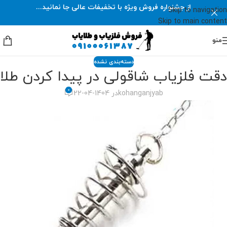
از جشنواره فروش ویژه با تخفیفات عالی جا نمانید...
Skip to navigation
Skip to main content
منو
دسته‌بندی نشده
دقت فلزیاب شاقولی در پیدا کردن طلا
0
kohanganjyab
در 1404-04-22