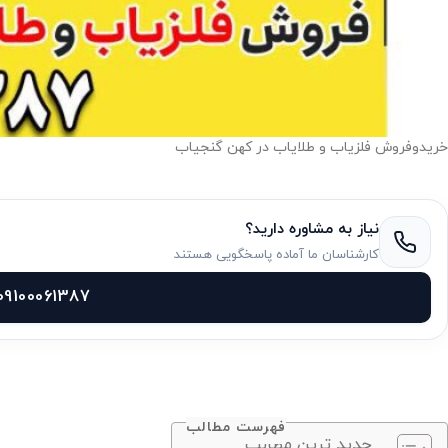
خریدوفروش فلزیاب و طلایاب در کهن گنجیاب
نیاز به مشاوره دارید؟
کارشناسان ما آماده پاسخگویی هستند
09100061387
فهرست مطالب
جدید ترین مطالب