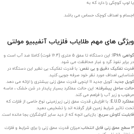
یا لوپ کوچکی را دارد که به
اجسام و اهداف کوچک حساس می باشد.
ویژگی های مهم طلایاب فلزیاب آنفیبیو مولتی
گواهی IP68:
این دستگاه تا عمق 5 متری (16.4 فوت) کاملا ضد آب است و
در برابر نفوذ گرد و غبار محافظت می شود.
قدرت تفکیک دقیق و بی نقص:
با قدرت تفکیک بی نظیر این دستگاه در
شناسایی اهداف مورد نظر خود صرفه جویی کنید.
کویل جدید:
کویل جدید 11 اینچی قدرت عمق زنی بیشتری را ارائه می دهد.
حالت ساحل پیشرفته:
این حالت عملکرد بسیار پایدار در شن خشک ، ماسه
مرطوب و زیر آب را فراهم می کند.
عملکرد E.U.D:
با افزایش قدرت عمق زنی زیرزمینی نوع خاصی از فلزات که
تحت تاثیر شرایط زمین قرار گرفته اند را تشخیص دهید.
قابلیت کاوش سریع:
بازیابی انچه که از دید سایر کاوشگران بجا مانده است.
3 سطح عمق زنی قابل انتخاب:
میزان قدرت عمق زنی را برای شرایط و فلزات