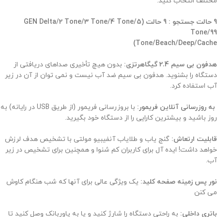
مختلف انتخاب کنید.
9 حالت جستجو : 9 حالت (GEN Delta/2 Tone/3 Tone/4 Tone/5
Tone/99
Tone/Beach/Deep/Cache)
هدفون بی سیم 2.4 گیگاهرتزی:
بدون هیچ تأخیری صداهای دریافتی از
دستگاه را بشنوید. هدفون بی سیم ضد آب نیست و نمی توان از آن در زیر
آب استفاده کرد.
به روزرسانی آنلاین فریمور:
با بروزرسانی فریمور (از طریق USB در رایانه) به
روز باشید و بیشترین کارایی را از دستگاه خود بگیرید.
قابلیت ارتعاش:
گنج یاب و طلایاب آنفیبیو مولتی با تشخیص هدف لرزش
خواهد داشت! ایده آل برای کاربران کم شنوا و همچنین برای تشخیص در زیر
آب.
نور پس زمینه صفحه کلید:
یک ویژگی عالی برای آنها که شب هنگام کاوش
می کنن
باتری داخلی:
به راحتی دستگاه را شارژ کنید و یا به پاوربانک وصل کنید تا