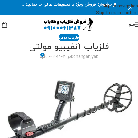
از جشنواره فروش ویژه با تخفیفات عالی جا نمانید...
Skip to navigation
Skip to main content
منو
فلزیاب بوقی
فلزیاب آنفیبیو مولتی
0
kohanganjyab
در 1404-03-01