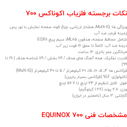
نکات برجسته فلزیاب اکوناکس 700
ویژگی ها: Multi-IQ، هشدار لرزشی، چراغ قوه، صفحه نمایش با نور پس
زمینه قرمز، ضد آب
شامل: محافظ صفحه، هدفون ML85، سیم پیچ EQX11
درجه ضد آب: کاملاً تا عمق 16 فوت زیر آب
میانگین عمر باتری: 12 ساعت
قدرت تفکیک: همه آهنگ های هدف / 119 بخش / 119 شناسه هدف (-19 تا
99)
فرکانس ها: 4، 5، 10، 15، 20 کیلوهرتز / 5 تا 40 کیلوهرتز (Multi-IQ)
تکنولوژی: VLF (فرکانس بسیار پایین)
طول: قابل تنظیم از 24 اینچ تا 56.7 اینچ
وزن: 2.8 پوند (1.27 کیلوگرم)
گارانتی: 3 سال (نامعتبر در ایران)
مشخصات فنی EQUINOX 700