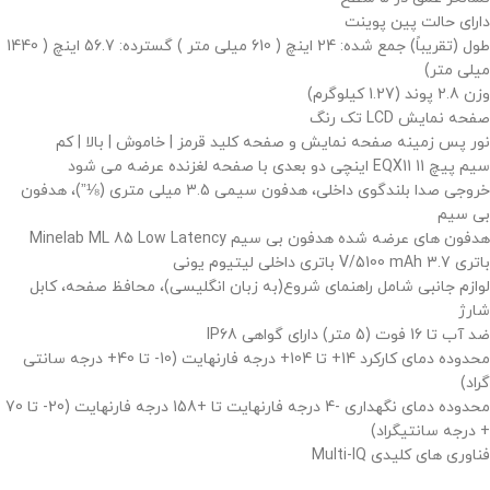
دارای حالت پین پوینت
طول (تقریباً) جمع شده: 24 اینچ ( 610 میلی متر ) گسترده: 56.7 اینچ ( 1440
میلی متر)
وزن 2.8 پوند (1.27 کیلوگرم)
صفحه نمایش LCD تک رنگ
نور پس زمینه صفحه نمایش و صفحه کلید قرمز | خاموش | بالا | کم
سیم پیچ EQX11 11 اینچی دو بعدی با صفحه لغزنده عرضه می شود
خروجی صدا بلندگوی داخلی، هدفون سیمی 3.5 میلی متری (⅛”)، هدفون
بی سیم
هدفون های عرضه شده هدفون بی سیم Minelab ML 85 Low Latency
باتری 3.7 V/5100 mAh باتری داخلی لیتیوم یونی
لوازم جانبی شامل راهنمای شروع(به زبان انگلیسی)، محافظ صفحه، کابل
شارژ
ضد آب تا 16 فوت (5 متر) دارای گواهی IP68
محدوده دمای کارکرد 14+ تا 104+ درجه فارنهایت (10- تا 40+ درجه سانتی
گراد)
محدوده دمای نگهداری -4 درجه فارنهایت تا +158 درجه فارنهایت (20- تا 70
+ درجه سانتیگراد)
فناوری های کلیدی Multi-IQ