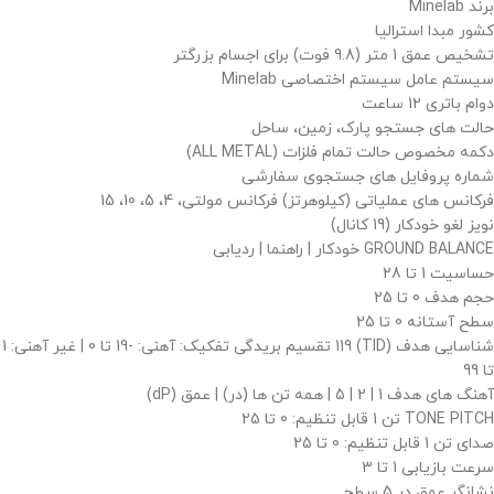
برند Minelab
کشور مبدا استرالیا
تشخیص عمق 1 متر (9.8 فوت) برای اجسام بزرگتر
سیستم عامل سیستم اختصاصی Minelab
دوام باتری 12 ساعت
حالت های جستجو پارک، زمین، ساحل
دکمه مخصوص حالت تمام فلزات (ALL METAL)
شماره پروفایل های جستجوی سفارشی
فرکانس های عملیاتی (کیلوهرتز) فرکانس مولتی، 4، 5، 10، 15
نویز لغو خودکار (19 کانال)
GROUND BALANCE خودکار | راهنما | ردیابی
حساسیت 1 تا 28
حجم هدف 0 تا 25
سطح آستانه 0 تا 25
شناسایی هدف (TID) 119 تقسیم بریدگی تفکیک: آهنی: -19 تا 0 | غیر آهنی: 1
تا 99
آهنگ های هدف 1 | 2 | 5 | همه تن ها (در) | عمق (dP)
TONE PITCH تن 1 قابل تنظیم: 0 تا 25
صدای تن 1 قابل تنظیم: 0 تا 25
سرعت بازیابی 1 تا 3
نشانگر عمق در 5 سطح