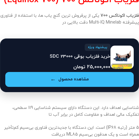
فلزیاب اکوناکس 700
یکی از پرفروش ترین گنج یاب ها، با استفاده از فناوری
پیشرفته Multi-IQ Minelab دقت بالایی در
پیشنهاد ویژه
خرید فلزیاب بوقی SDC 23000
25,000,000
تومان
مشاهده محصول
شناسایی اهداف دارد. این دستگاه دارای سیستم شناسایی 119 سطحی،
تفکیک عالی اهداف و مقاومت کامل در برابر آب تا
5 متر (رتبه IP68) است. این دستگاه با جدیدترین فناوری بی‌سیم کم‌تأخیر
همراه است و یک هدفون بی‌سیم ML85 دریافت