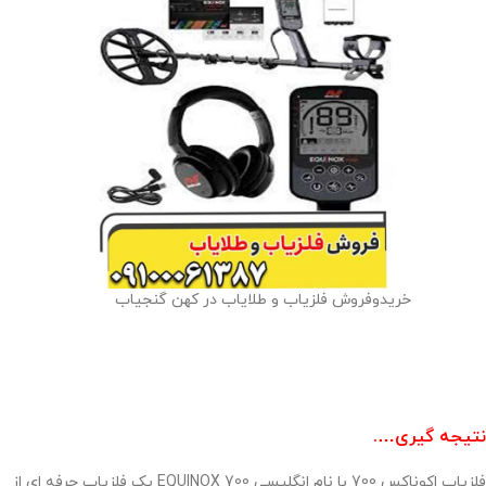
خریدوفروش فلزیاب و طلایاب در کهن گنجیاب
نتیجه گیری….
فلزیاب اکوناکس 700 با نام انگلیسی 700 EQUINOX یک فلزیاب حرفه ای از