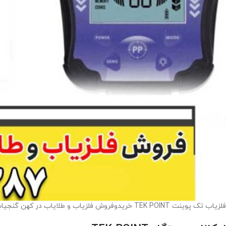
فلزیاب تک پوینت TEK POINT خریدوفروش فلزیاب و طلایاب در کهن گنجیاب