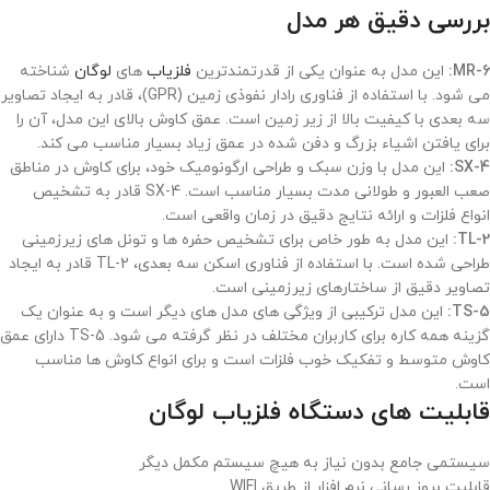
بررسی دقیق هر مدل
MR-6:
این مدل به عنوان یکی از قدرتمندترین
فلزیاب
های
لوگان
شناخته
می شود. با استفاده از فناوری رادار نفوذی زمین (GPR)، قادر به ایجاد تصاویر
سه بعدی با کیفیت بالا از زیر زمین است. عمق کاوش بالای این مدل، آن را
برای یافتن اشیاء بزرگ و دفن شده در عمق زیاد بسیار مناسب می کند.
SX-4:
این مدل با وزن سبک و طراحی ارگونومیک خود، برای کاوش در مناطق
صعب العبور و طولانی مدت بسیار مناسب است. SX-4 قادر به تشخیص
انواع فلزات و ارائه نتایج دقیق در زمان واقعی است.
TL-2:
این مدل به طور خاص برای تشخیص حفره ها و تونل های زیرزمینی
طراحی شده است. با استفاده از فناوری اسکن سه بعدی، TL-2 قادر به ایجاد
تصاویر دقیق از ساختارهای زیرزمینی است.
TS-5:
این مدل ترکیبی از ویژگی های مدل های دیگر است و به عنوان یک
گزینه همه کاره برای کاربران مختلف در نظر گرفته می شود. TS-5 دارای عمق
کاوش متوسط و تفکیک خوب فلزات است و برای انواع کاوش ها مناسب
است.
قابلیت های دستگاه فلزیاب لوگان
سیستمی جامع بدون نیاز به هیچ سیستم مکمل دیگر
قابلیت بروز رسانی نرم افزار از طریق WIFI