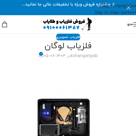
از جشنواره فروش ویژه با تخفیفات عالی جا نمانید...
Skip to navigation
Skip to main content
منو
فلزیاب تصویری
فلزیاب لوگان
0
kohanganjyab
در 1403-08-05