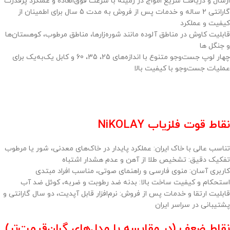
ارسال و دریافت سریع امواج در زمینه با سرعت فوق‌العاده و عملکرد پرقدرت
گارانتی 2 ساله و خدمات پس از فروش به مدت 5 سال برای اطمینان از
کیفیت و عملکرد
قابلیت کاوش در مناطق آلوده مانند شوره‌زارها، مناطق مرطوب، کوهستان‌ها
و جنگل ها
چهار لوپ جست‌وجو متنوع با اندازه‌های 25، 35، 60 و کابل یک‌به‌یک برای
عملیات جست‌وجو با کیفیت بالا
نقاط قوت فلزیاب NiKOLAY
تناسب عالی با خاک ایران: عملکرد پایدار در خاک‌های معدنی، شور یا مرطوب
تفکیک دقیق: تشخیص طلا از آهن و عدم هشدار اشتباه
کاربری آسان: منوی فارسی و راهنمای صوتی، مناسب افراد مبتدی
استحکام و کیفیت ساخت بالا: بدنه ضد رطوبت و ضربه، کوئل ضد آب
قابلیت ارتقا و خدمات پس از فروش: نرم‌افزار قابل آپدیت، دو سال گارانتی و
پشتیبانی در سراسر ایران
نقاط ضعف (در مقایسه با مدل‌های گران‌قیمت‌تر)