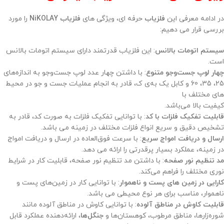
در ادامه معرفی این
فلزیاب
حرفه ای، ویژگی های
فلزیاب NiKOLAY
را مورد
بررسی قرار می دهیم:
سیستم اتومات بالانس
: این فلزیاب قدرتمند دارای سیستم اتومات بالانس
است.
چهار لوپ جست‌وجو متنوع
: با داشتن چهار عدد لوپ جست‌وجو به اندازه‌های
25، 35، 60 و کابل یک‌ به‌ی ک، قادر به انجام عملیات جست‌ و جو در محیط‌
های مختلف با
کیفیت بالا می‌باشد.
قابلیت تفکیک فلزات با کد
: با توانایی تفکیک فلزات به صورت کد، قادر به
تشخیص دقیق و سریع انواع فلزات مختلف در زمینه می باشد.
ارسال و دریافت امواج سریع
: با سرعت فوق‌العاده در ارسال و دریافت امواج
در زمینه، عملکرد بسیار پرقدرتی را ارائه می دهد.
مد تنظیم نور صفحه
: با داشتن مد تنظیم نور صفحه، قابلیت کار در شرایط
نوری مختلف را فراهم می‌کند.
کارایی در زمین های پست و ناهموار
: با توانایی کار در زمین‌های پست و
ناهموار، مناسب برای هر نوع محیطی می باشد.
قابلیت کاوش در مناطق آلوده
: با توانایی کاوش در مناطق آلوده مانند
شوره‌زارها، مناطق مرطوب، کوهستان‌ها و
جنگل‌ها
، ارائه‌دهنده عملکرد قابل