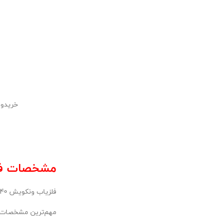
خریدوف
مشخصات فنی 
فلزیاب ونکویش 540 (Vanquish 540) طراحی شده که هم ساده باشد و هم پر از ویژگی‌های هوشمند و کاربردی. در ادامه،
مهم‌ترین مشخصات ای