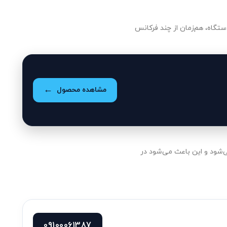
مشاهده محصول
09100061387