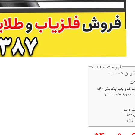
فهرست مطالب
ترین مطالب
گنج‌ یاب ونکویش 540
نی و شور
54
فروش