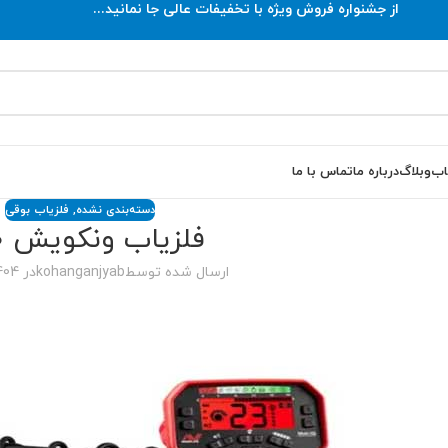
از جشنواره فروش ویژه با تخفیفات عالی جا نمانید...
اب
وبلاگ
درباره ما
تماس با ما
دسته‌بندی نشده
,
فلزیاب بوقی
فلزیاب ونکویش 540
ارسال شده توسط
kohanganjyab
در 1404-06-24