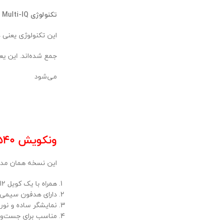
تکنولوژی Multi-IQ (چندفرکانسی هم‌زمان)
این تکنولوژی یعنی 
جمع شده‌اند. این ی
می‌شود
ونکویش ۵۴۰ معمولی یا همان نسخه استاندارد
این نسخه همان مدل 
همراه با یک کویل V12 (12×9 اینچ) ضدآب عرضه می‌شود.
دارای هدفون سیمی ا
نمایشگر ساده و نور 
مناسب برای جست‌وج