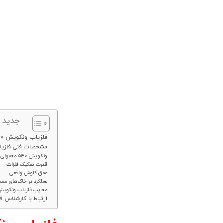
جدید 
فلزیاب ونکویش 540
مشخصات فنی فلزیاب 
ونکویش ۵۴۰ معمولی یا همان نسخه استاندارد
قدرت تفکیک فلزات
عمق کاوش واقعی
عملکرد در خاک‌های معد
معایب فلزیاب ونکویش 0
ارتباط با کارشناس 