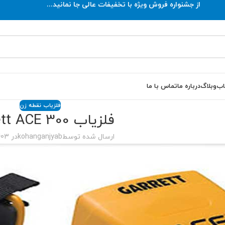
از جشنواره فروش ویژه با تخفیفات عالی جا نمانید...
اب
وبلاگ
درباره ما
تماس با ما
فلزیاب نقطه زن
فلزیاب Garrett ACE 300
ارسال شده توسط
kohanganjyab
در 1403-08-12