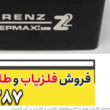
معرفی فلزیاب لورنز زد۲خریدوفروش فلزیاب و طلایاب در کن گنجیاب