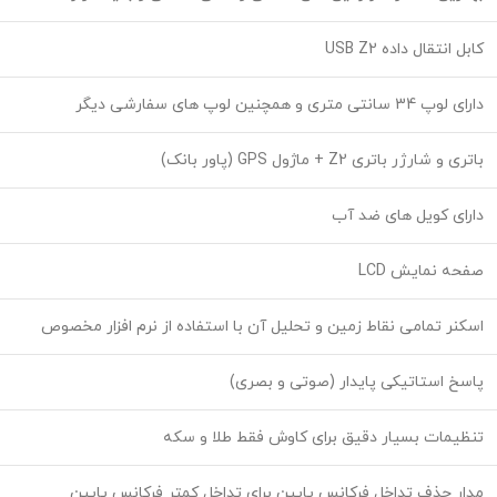
کابل انتقال داده USB Z2
دارای لوپ 34 سانتی متری و همچنین لوپ های سفارشی دیگر
باتری و شارژر باتری Z2 + ماژول GPS (پاور بانک)
دارای کویل های ضد آب
صفحه نمایش LCD
اسکنر تمامی نقاط زمین و تحلیل آن با استفاده از نرم افزار مخصوص
پاسخ استاتیکی پایدار (صوتی و بصری)
تنظیمات بسیار دقیق برای کاوش فقط طلا و سکه
مدار حذف تداخل فرکانس پایین برای تداخل کمتر فرکانس پایین