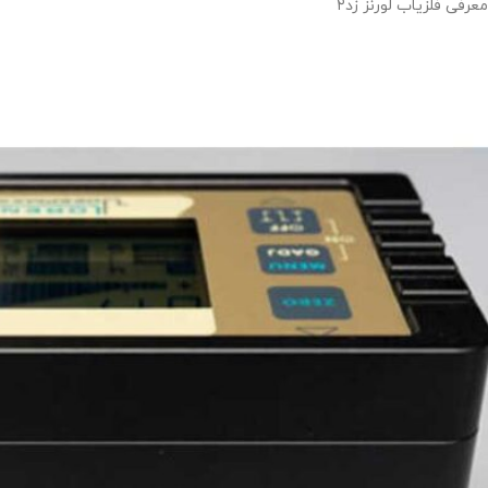
معرفی فلزیاب لورنز زد۲