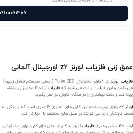
کارشناسان ما آماده پاسخگویی هستند
09100061387
عمق زنی فلزیاب لورنز z2 اورجینال آلمانی
فلزیاب لورنز زد 2
دارای تکنولوژی Pulse GBS ( معنی سیستم تعادل زمین)
می باشد و این قابلیت باعث می شود که
فلزیاب
از لحاظ عمق زنی ارتقاء
پیدا کند و دقت بیشتری را در هنگام کاوش در نظر بگیرد.
لورنز z2
دارای لوپ و همچنین کابل های 1 متری 12 متری است که بستگی به
هدف کاوشگر دارد می توانند در عمق های مختلف با آنها کار کند.
لوپ 35 سانتی متری
فلزیاب لورنز زد 2
برای عمق های کم و برای پیدا کردن
سکه و طلاها و اشیاء کوچک در عمق های کم است که دقت این لوپ برای