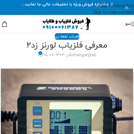
از جشنواره فروش ویژه با تخفیفات عالی جا نمانید...
Skip to navigation
Skip to main content
منو
فلزیاب نقطه زن
معرفی فلزیاب لورنز زد۲
0
kohanganjyab
در 1403-07-05