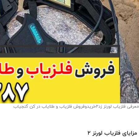
معرفی فلزیاب لورنز زد۲خریدوفروش فلزیاب و طلایاب در کن گنجیاب
مزایای فلزیاب لورنز ۲