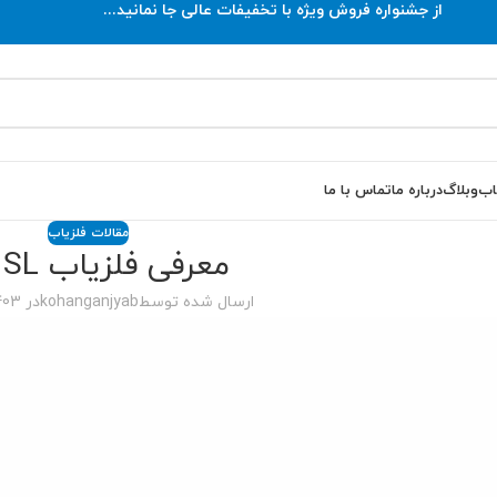
از جشنواره فروش ویژه با تخفیفات عالی جا نمانید...
اب
وبلاگ
درباره ما
تماس با ما
مقالات فلزیاب
معرفی فلزیاب TDI SL
ارسال شده توسط
kohanganjyab
در 1403-07-17