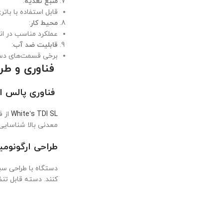
منبع تغذیه
:
قابل استفاده با باتری‌های قابل شارژ (ما
محیط کار
:
عملکرد مناسب در ان
قابلیت ضد آب
:
برخی قسمت‌های دست
فناوری و طر
فناوری پالس القایی (ction
White’s TDI SL
از ف
معدنی بالا شناسایی
طراحی ارگونوم
دستگاه با طراحی سب
کنند. دسته قابل تنظ