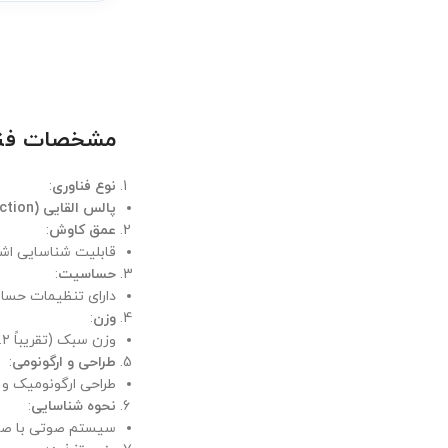
مشخصات فنی e’s TDI SL
نوع فناوری
:
پالس القایی (Pulse Induction)
عمق کاوش
:
قابلیت شناسایی اشیاء فلزی تا عمق حدود ۲ متر
حساسیت
:
دارای تنظیمات حساس
وزن
:
وزن سبک (تقریباً ۱.۲ تا ۱.۵ کیلوگرم) که استفاده طولانی‌مدت را آسان می‌کند.
طراحی و ارگونومی
:
طراحی ارگونومیک و د
نحوه شناسایی
:
سیستم صوتی با صدای واضح و