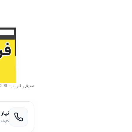
معرفی فلزیاب TDI SLخریدوفروش فلزیاب و طلایاب در کهن گنجیاب
نیاز
کارشن