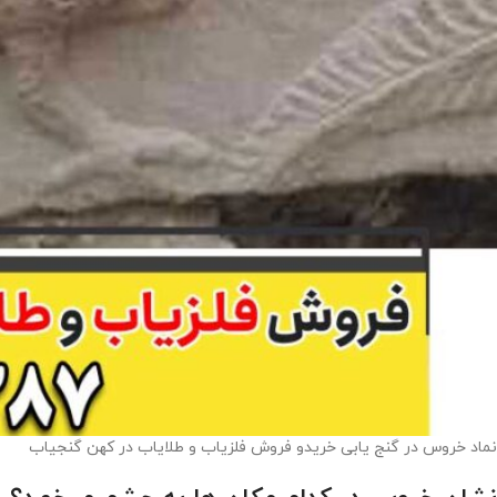
نماد خروس در گنج یابی خریدو فروش فلزیاب و طلایاب در کهن گنجیاب