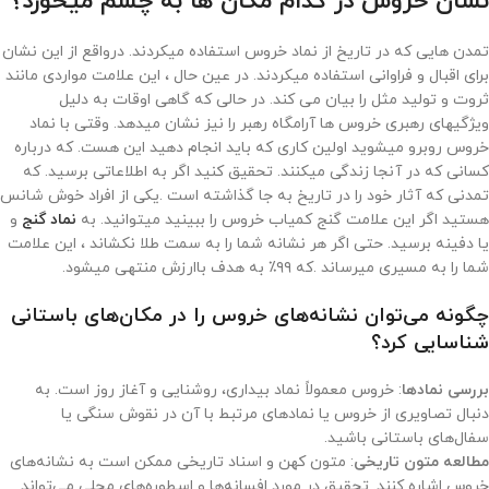
نشان خروس در کدام مکان ها به چشم میخورد؟
تمدن هایی که در تاریخ از نماد خروس استفاده میکردند. درواقع از این نشان
برای اقبال و فراوانی استفاده میکردند. در عین حال ، این علامت مواردی مانند
ثروت و تولید مثل را بیان می کند. در حالی که گاهی اوقات به دلیل
ویژگیهای رهبری خروس ها آرامگاه رهبر را نیز نشان میدهد. وقتی با نماد
خروس روبرو میشوید اولین کاری که باید انجام دهید این هست. که درباره
کسانی که در آنجا زندگی میکنند. تحقیق کنید اگر به اطلاعاتی برسید. که
تمدنی که آثار خود را در تاریخ به جا گذاشته است .یکی از افراد خوش شانس
هستید اگر این علامت گنج کمیاب خروس را ببینید میتوانید. به
نماد گنج
و
یا دفینه برسید. حتی اگر هر نشانه شما را به سمت طلا نکشاند ، این علامت
شما را به مسیری میرساند .که ۹۹٪ به هدف باارزش منتهی میشود.
چگونه می‌توان نشانه‌های خروس را در مکان‌های باستانی
شناسایی کرد؟
بررسی نمادها
: خروس معمولاً نماد بیداری، روشنایی و آغاز روز است. به
دنبال تصاویری از خروس یا نمادهای مرتبط با آن در نقوش سنگی یا
سفال‌های باستانی باشید.
مطالعه متون تاریخی
: متون کهن و اسناد تاریخی ممکن است به نشانه‌های
خروس اشاره کنند. تحقیق در مورد افسانه‌ها و اسطوره‌های محلی می‌تواند