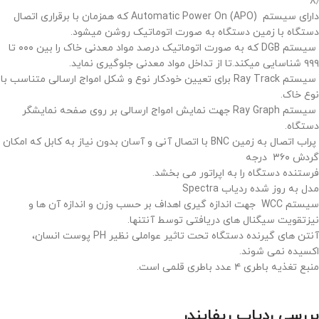
۸٫
دارای سیستم (Automatic Power On (APO که همزمان با برقراری اتصال
دستگاه با زمین دستگاه به صورت اتوماتیک روشن میشود.
سیستم DGB که به صورت اتوماتیک درصد مواد معدنی خاک را بین ۰۰۰ تا
۹۹۹ شناسایی میکند.تا از تداخل مواد معدنی جلوگیری نماید.
سیستم Ray Track برای تعیین خودکار نوع و شکل امواج ارسالی متناسب با
نوع خاک.
سیستم Ray Graph جهت نمایش امواج ارسالی بر روی صفحه نمایشگر
دستگاه.
پراب اتصال به زمین BNC با اتصال آنی و آسان بدون نیاز به کابل که امکان
گردش ۳۶۰ درجه
فرستنده دستگاه را به اپراتور می بخشد.
مدل به روز شده ردیاب Spectra
سیستم WCC جهت اندازه گیری اهداف بر حسب وزن و اندازه آن ها و
نیزتقویت سیگنال های دریافتی توسط آنتنها.
آنتن های گیرنده دستگاه تحت تاثیر عواملی نظیر PH پوست انسان،
اکسیده نمی شوند.
منبع تغذیه باطری ۴ عدد باطری قلمی است.
بررسی ردیاب ریفایندر