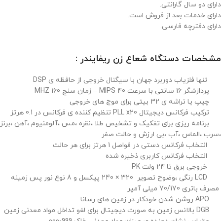
دارای دو سال گارانتی.
دارای خدمات بعد از فروش است.
دارای دفترچه فارسی.
مشخصات دستگاه شعاع زن ریفایندر :
تنها فلزیاب دوربرد جهان با سیگنال خروجی از حافظه ی DSP
پردازشگر 16 سانتی با سرعت 40 MIPS – زمان سنج 160 MHZ
چیپ یا تراشه ی 32 بیتی برای موج های خروجی
ترکیب فرکانس دیجیتال PLL x20 تنظیم کننده ی فرکانس در 0.1 هرتز
برنامه ریزی برای تفکیک و تشخیص طلا ،نقره ،مس ،آلومنیوم ،آهن ،برنز
،سرب ،الماس ،آب ،بی ارزش و حالت صفر
انتخاب فرکانس دستی در فواصل 1 هرتز برای هر حالت
انتخاب فرکانس کاربری ذخیره شده
خروجی برق تا 24 ولت PK
LCD رنگی ،وضوح تصویر 320 × 240 پیکسل و 8 نوع نور پس زمینه
مصرف باتری 70/170 میلی آمپر
APO روشن شدن خودکار در زمین های رسانا
DGB بالانس زمین به صورت دیجیتال برای لغو تداخل مواد معدنی زمین