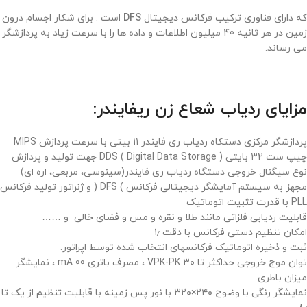
که دارای فناوری ترکیب فرکانس دیجیتال
DFS
است . برای شکار اجسام درون
زمین در هر ثانیه 40 میلیون اطلاعات و داده ها را با سرعت زیاد به پردازشگر
می رساند.
مزایای ردیاب شعاع زن ریفایندر:
پردازشگر مرکزی دستکاه ردیاب ری فایندر ۱۱ بیتی با سرعت پردازش MIPS
چیپ ست ۳۲ بایتی ( DDS ( Digital Data Storage جهت تولید و پردازش
نوع سیگنال خروجی دستگاه ردیاب ری فایندر(سینوسی، مربعی، اره ای)
مجهز به سیستم آمایشگر دیجیتالی فرکانس ) DFS ( و ژنراتور تولید فرکانس
PLL با قدرت تثبیت اتوماتیک
قابلیت ردیابی فلزاتی مانند طلا و نقره و مس و فضای خالی و ……
امکان تنظیم دستی فرکانس با دقت ۱٫
ثبت و ذخیره اتوماتیک فرکانسهای انتخاب شده توسط اپراتور.
توان موج خروجی حداکثر تا ۳۰ VPK-PK ، مصرف باتری mA 00 ، نمایشگر
میزان باطری.
نمایشگر رنگی با وضوح ۲۴۰×۳۲۰ با نور پس زمینه با قابلیت تنظیم از یک تا