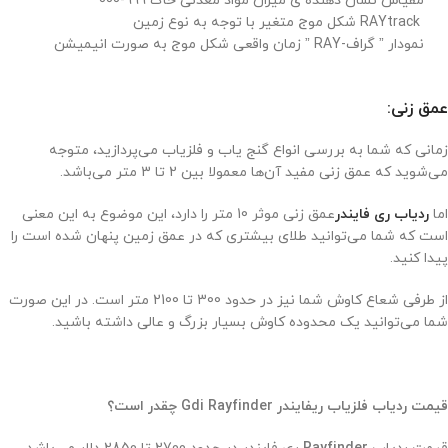
مقیاس نشان دهنده ی میزان مواد معدنی خاک 999-000
RAYtrack شکل موج متغیر با توجه به نوع زمین
نمودار ” گراف-RAY ” زمان واقعی شکل موج به صورت انیمیشن
عمق زنی:
زمانی که شما به بررسی انواع گنج یاب و فلزیاب می‌پردازید، متوجه
می‌شوید که عمق زنی مفید آن‌ها معمولا بین 2 تا 3 متر می‌باشد.
اما
ردیاب ری فایندر
عمق زنی موثر 10 متر را دارد، این موضوع به این معنی
است که شما می‌توانید طلای بیشتری که در عمق زمین پنهان شده است را
پیدا کنید.
از طرفی شعاع کاوش شما نیز در حدود 300 تا 2100 متر است. در این صورت
شما می‌توانید یک محدوده کاوش بسیار بزرگ و عالی داشته باشید.
قیمت
ردیاب فلزیاب ریفایندر
Gdi Rayfinder
چقدر است؟