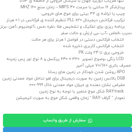
تنها فلزیاب دوربرد جهان با سیگنال خروجی از حافظه ی DSP
پردازشگر 16 سانتی با سرعت 40 MIPS – زمان سنج 160 MHZ
چیپ یا تراشه ی 32 بیتی برای موج های خروجی
ترکیب فرکانس دیجیتال PLL x20 تنظیم کننده ی فرکانس در 0.1 هرتز
برنامه ریزی برای تفکیک و تشخیص طلا ،نقره ،مس ،آلومنیوم ،آهن ،برنز
،سرب ،الماس ،آب ،بی ارزش و حالت صفر
انتخاب فرکانس دستی در فواصل 1 هرتز برای هر حالت
انتخاب فرکانس کاربری ذخیره شده
خروجی برق تا 24 ولت PK
LCD رنگی ،وضوح تصویر 320 × 240 پیکسل و 8 نوع نور پس زمینه
مصرف باتری 70/170 میلی آمپر
APO روشن شدن خودکار در زمین های رسانا
DGB بالانس زمین به صورت دیجیتال برای لغو تداخل مواد معدنی زمین
مقیاس نشان دهنده ی میزان مواد معدنی خاک 999-000
RAYtrack شکل موج متغیر با توجه به نوع زمین
نمودار ” گراف-RAY ” زمان واقعی شکل موج به صورت انیمیشن
سفارش از طریق واتساپ