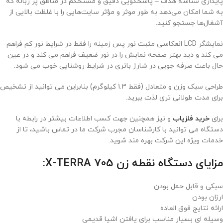
پایداری شناسه هدف – پاسخگویی دقیق و مستحکم در مناطق پر زباله که
به شما امکان می‌دهد به طور موثر و مؤثر سایت‌هایی را با غلظت بالایی از
آشغال‌ها جستجو کنید.
نمایشگر LCD انعکاسی مثبت نور پس زمینه را فقط در شرایط نور کم فراهم
می کند و دید بهتر صفحه نمایش را در نور ضعیف فراهم می کند و در عین
حال باعث صرفه جویی در شارژ باتری در شرایط روشنایی خوب می شود.
طراحی سبک وزن و متعادل (فقط 1.3 کیلوگرم) بنابراین می توانید از تشخیص
برای مدت طولانی تری لذت ببرید.
برای
خرید
فلزیاب
و نیز همچنین جهت کسب اطلاعات بیشتر در رابطه با
دستگاه می توانید با کارشناسان مجرب شرکت ما در تماس باشید، تا از
خدمات ویژه این شرکت بهره مند شوید.
مزایای دستگاه نقطه زن X-TERRA 705:
سبکی و قابل حمل بودن
ارزان بودن
ارائه نتایج فوق العاده
وسیله ای بسیار مناسب برای یافتن اشیا قدیمی