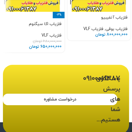
-4%
فلزیاب آنفیبیو
فلزیاب اکا سیگنوم
فلزیاب بوقی
,
فلزیاب VLF
800,000,000
تومان
فلزیاب VLF
680,000,000
تومان
650,000,000
تومان
09100061387
پاسخگوی
پرسش
های
درخواست مشاوره
شما
هستیم...