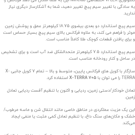
تکنولوژی VFLEX اختصاصی Minelab این به شما امکان می دهد فرکانس را
به سادگی با تغییر سیم پیچ تغییر دهید، شما به آشکارساز دیگری نیاز
ندارید.
سیم پیچ استاندارد دو بعدی بیضوی 18.75 کیلوهرتز عمق و پوشش زمین
موثر را فراهم می کند، به علاوه فرکانس بالای سیم پیچ بسیار حساس است
و برای یافتن قطعات کوچک طلا کاملاً مناسب است.
سیم پیچ استاندارد 7.5 کیلوهرتز متحدالشکل ضد آب است و برای تشخیص
در ساحل و کنار رودخانه مناسب است.
سازگار با کویل های فرکانس پایین، متوسط ​​و بالا – تمام 7 کویل جانبی X-
TERRA را می توان با
X-TERRA 705
استفاده کرد.
تعادل خودکار/دستی زمین، ردیابی و اکنون با تنظیم آفست ردیابی تعادل
زمین.
این یک مزیت عملکردی در مناطق خاصی مانند انتقال شن و ماسه مرطوب/
خشک و مکان‌های سنگ داغ، با تنظیم تعادل کمی مثبت یا منفی ایجاد
می‌کند.