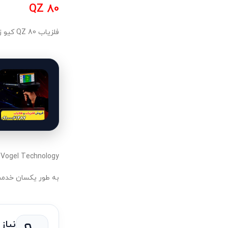
QZ 80
فلزیاب QZ 80 کیو زد یکی از مهم ترین و قدرتمندترین تحقیقات و اختراعات علمی در قرن بیست و یکم است.گروه MWF و مرکز تحقیقات آلمانی آن
Vogel Technology الگوی جدیدی را در توسعه فلزیاب هابا الگوی جدید اتخاذ کرده است. و دیدگاه متفاوتی که به کاوشگران،جستجوگران و علاقمندان
به طور یکسان خدمت 
نیاز