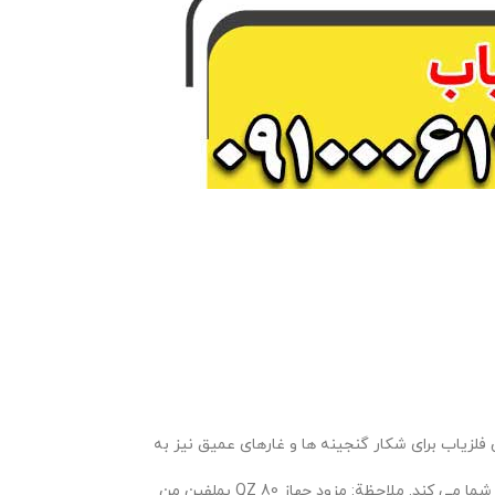
 فلزیاب برای شکار گنجینه ها و غارهای عمیق نیز به
 ملاحظة: مزود جهاز QZ 80 بملفين من