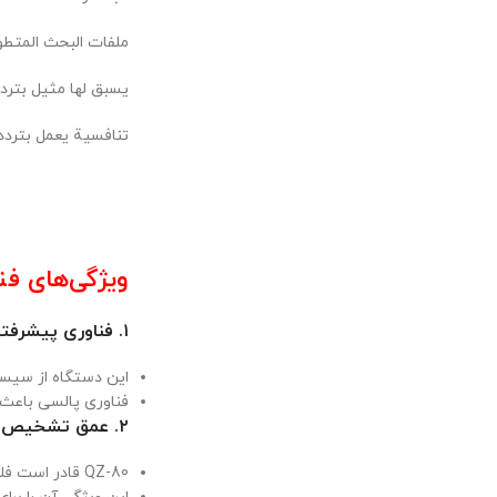
ملفات البحث المتطورة DD ملف البحث بقياس 22 سم:متخصص بالبحث عن القطع الصغيرة وشذرات الذهب الخام والعملات الم
يسبق لها مثيل بتردد بحث 20 كيلوهرتز .ملف البحث بقياس 33 سم:متخصص بالبحث عن القطع المتوسطة وال
تنافسية يعمل بتردد 14.5 كيلوهرت
ویژگی‌های فنی فلزیا
۱.
فناوری پیشرفت
این دستگاه از سیس
فناوری پالسی باعث 
۲.
عمق تشخیص با
QZ-80 قادر است فلزات را در عمق‌های مختلف (تا چند متر بسته به اندازه و نوع فلز) تشخیص دهد.