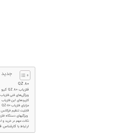
جدید 
QZ 80
فلزیاب QZ 80 کیو زد:
ویژگی‌های فنی فلزیاب QZ 80 کیو زد:
کاربردهای این فلزیاب
مزایای فلزیاب QZ-80
قابلیت تنظیم فرکانس
ویژگیهای دستگاه فلزیاب QZ80 عبارتن
نکات مهم در خرید و استفا
ارتباط با کارشناس 