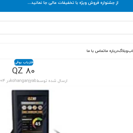
از جشنواره فروش ویژه با تخفیفات عالی جا نمانید...
اب
وبلاگ
درباره ما
تماس با ما
فلزیاب بوقی
QZ 80
ارسال شده توسط
kohanganjyab
در 1404-05-01