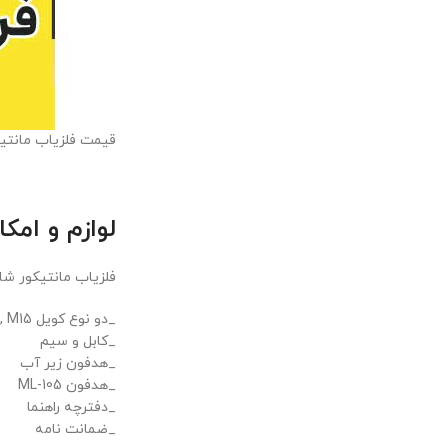
قیمت فلزیاب مانتیکور (MANTICORE) خریدوفروش فلزیاب و طلایا
لوازم و امکان
فلزیاب مانتیکور شا
_دو نوع کویل M8 , M15
_کابل و سیم
_هدفون زیر آب
_هدفون ML-105
_دفترچه راهنما
_ضمانت نامه