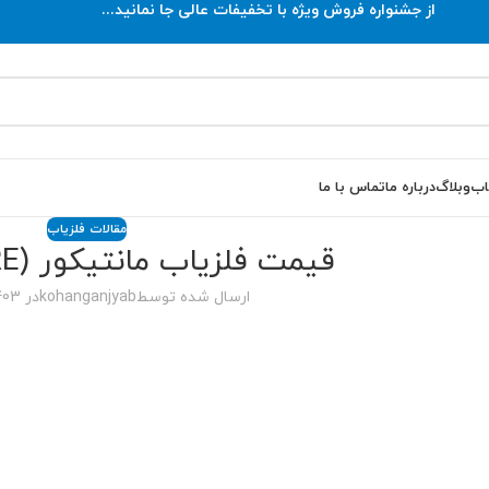
از جشنواره فروش ویژه با تخفیفات عالی جا نمانید...
اب
وبلاگ
درباره ما
تماس با ما
مقالات فلزیاب
قیمت فلزیاب مانتیکور (MANTICORE)
ارسال شده توسط
kohanganjyab
در 1403-08-06